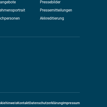
nangebote
Pressebilder
ehmensportrait
Pressemitteilungen
echpersonen
Akkreditierung
okiehinweis
Kontakt
Datenschutzerklärung
Impressum