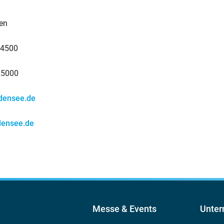
en
24500
25000
densee.de
ensee.de
Messe & Events
Unte