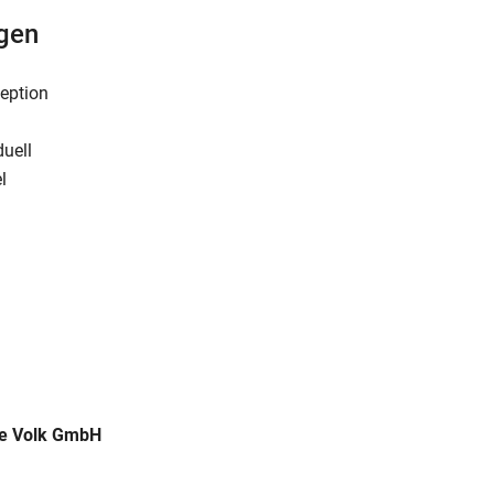
ngen
eption
uell
l
e Volk GmbH