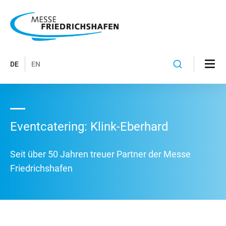
DE
EN
Eventcatering: Klink-Eberhard
Seit über 50 Jahren treuer Partner der Messe
Friedrichshafen