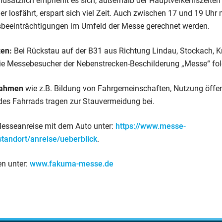
dsätzlich empfiehlt es sich, außerhalb der Hauptverkehrszeiten 
er losfährt, erspart sich viel Zeit. Auch zwischen 17 und 19 Uhr
sbeeinträchtigungen im Umfeld der Messe gerechnet werden.
en:
Bei Rückstau auf der B31 aus Richtung Lindau, Stockach, K
die Messebesucher der Nebenstrecken-Beschilderung „Messe“ fol
nahmen
wie z.B. Bildung von Fahrgemeinschaften, Nutzung öffen
 des Fahrrads tragen zur Stauvermeidung bei.
esseanreise mit dem Auto unter:
https://www.messe-
standort/anreise/ueberblick
.
en unter:
www.fakuma-messe.de