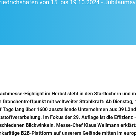
riedrichshafen von 15. bis 19.10.2024 - Jubiläumsv
Fachmesse-Highlight im Herbst steht in den Startlöchern und 
 Branchentreffpunkt mit weltweiter Strahlkraft: Ab Dienstag, 
f Tage lang über 1600 ausstellende Unternehmen aus 39 Lände
ststoffverarbeitung. Im Fokus der 29. Auflage ist die Effizien
schiedenen Blickwinkeln. Messe-Chef Klaus Wellmann erklärt:
chkarätige B2B-Plattform auf unserem Gelände mitten im eur