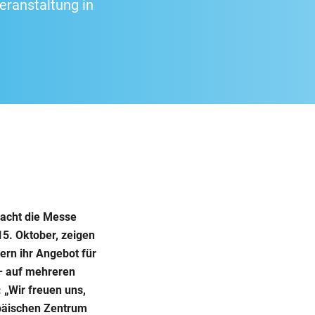
eranstaltung in
macht die Messe
15. Oktober, zeigen
rn ihr Angebot für
z – auf mehreren
 „Wir freuen uns,
opäischen Zentrum