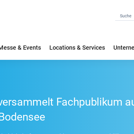
Messe & Events
Locations & Services
Untern
ersammelt Fachpublikum aus
 Bodensee