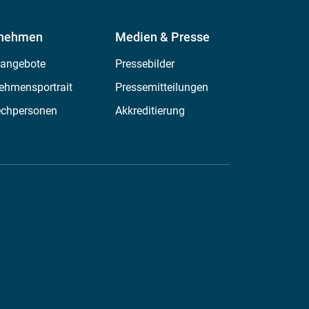
rnehmen
Medien & Presse
nangebote
Pressebilder
ehmensportrait
Pressemitteilungen
echpersonen
Akkreditierung