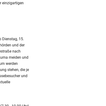
r einzigartigen
 Dienstag, 15.
ehörden und der
sestraße nach
Fakuma meiden und
kum werden
ng stehen, die je
essebesucher und
ktuelle