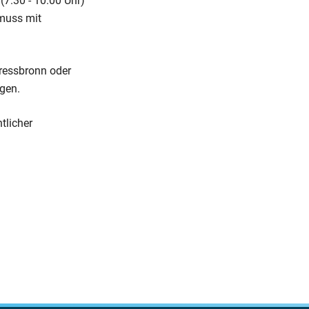
(7.30 - 10.00 Uhr)
 muss mit
ressbronn oder
gen.
tlicher