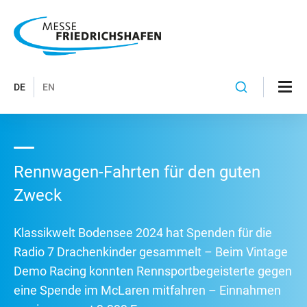
DE
EN
Rennwagen-Fahrten für den guten
Zweck
Klassikwelt Bodensee 2024 hat Spenden für die
Radio 7 Drachenkinder gesammelt – Beim Vintage
Demo Racing konnten Rennsportbegeisterte gegen
eine Spende im McLaren mitfahren – Einnahmen