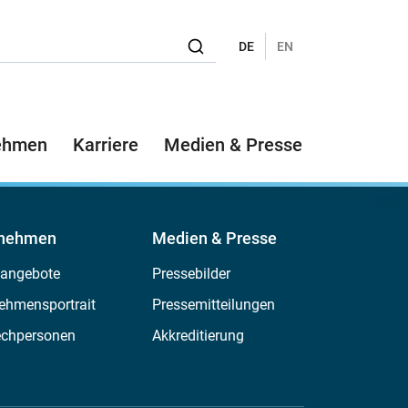
DE
EN
ehmen
Karriere
Medien & Presse
rnehmen
Medien & Presse
nangebote
Pressebilder
ehmensportrait
Pressemitteilungen
echpersonen
Akkreditierung